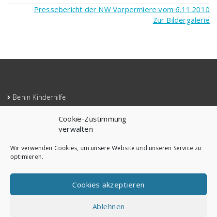
Pressebericht der NW Vorpermiere vom 6.11.2010
Zur Bildergalerie
Benin Kinderhilfe
Mitglieder Anmeldung
Cookie-Zustimmung
Impressum
verwalten
Cookie-Richtlinie (EU)
Wir verwenden Cookies, um unsere Website und unseren Service zu
optimieren.
Datenschutzerklärung
Cookies akzeptieren
Ablehnen