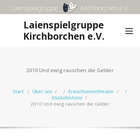
Zum
Inhalt
springen
Laienspielgruppe
Kirchborchen e.V.
2010 Und ewig rauschen die Gelder
Start
/
Über uns
/ /
Erwachsenentheater
/ /
Stückehistorie
/
2010 Und ewig rauschen die Gelder