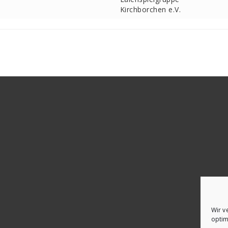
Kirchborchen e.V.
Wir v
optim