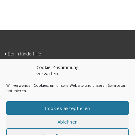
Benin Kinderhilfe
Mitglieder Anmeldung
Cookie-Zustimmung
Impressum
verwalten
Cookie-Richtlinie (EU)
Wir verwenden Cookies, um unsere Website und unseren Service zu
optimieren.
Datenschutzerklärung
Cookies akzeptieren
Ablehnen