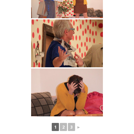
1
2
3
►