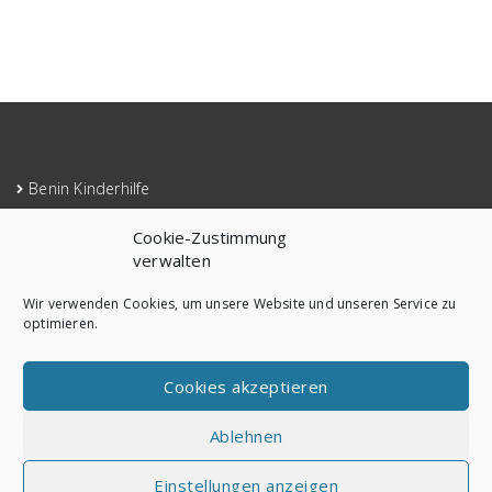
Benin Kinderhilfe
Mitglieder Anmeldung
Cookie-Zustimmung
Impressum
verwalten
Cookie-Richtlinie (EU)
Wir verwenden Cookies, um unsere Website und unseren Service zu
optimieren.
Datenschutzerklärung
Cookies akzeptieren
Ablehnen
Einstellungen anzeigen